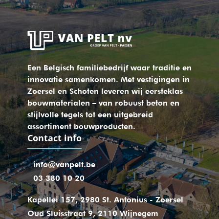
Een Belgisch familiebedrijf waar traditie en
innovatie samenkomen. Met vestigingen in
Zoersel en Schoten leveren wij eersteklas
bouwmaterialen – van robuust beton en
stijlvolle tegels tot een uitgebreid
assortiment bouwproducten.
Contact info
Stuur ons een e-mail
info@vanpelt.be
Bel ons
03 380 10 20
locaties
Kapellei 157, 2980 St. Antonius - Zoersel
Oud Sluisstraat 9, 2110 Wijnegem